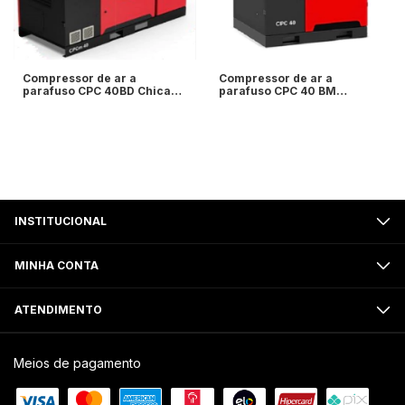
Compressor de ar a
Compressor de ar a
parafuso CPC 40BD Chicago
parafuso CPC 40 BM
- 40cv - 7,4 / 9,1 / 10,8/12,5
Chicago - 40cv
Bar - com secador de ar
7,4/9,1/10,8/12,5 Bar -
incorporado - Chicago
Chicago Pneumatic
Pneumatic
INSTITUCIONAL
MINHA CONTA
ATENDIMENTO
Meios de pagamento