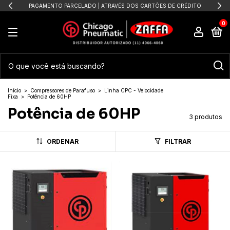
PAGAMENTO PARCELADO | ATRAVÉS DOS CARTÕES DE CRÉDITO
0
Início
>
Compressores de Parafuso
>
Linha CPC - Velocidade
Fixa
>
Potência de 60HP
Potência de 60HP
3 produtos
ORDENAR
FILTRAR